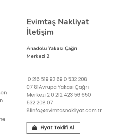
Evimtaş Nakliyat
İletişim
Anadolu Yakası Çağrı
Merkezi 2
0 216 519 92 89
0 532 208
07 81Avrupa Yakası Çağrı
nen
Merkezi 2 0 212 423 56 650
in
532 208 07
81info@evimtasnakliyat.com.tr
eme
Fiyat Teklifi Al