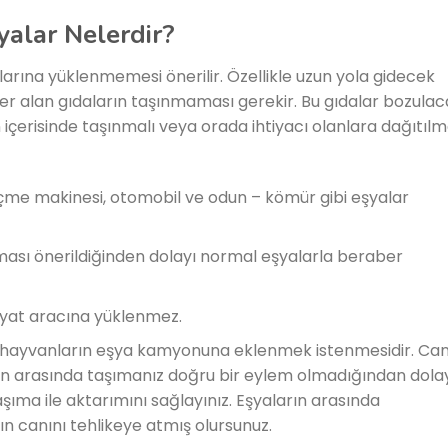
alar Nelerdir?
çlarına yüklenmemesi önerilir. Özellikle uzun yola gidecek
er alan gıdaların taşınmaması gerekir. Bu gıdalar bozulac
n içerisinde taşınmalı veya orada ihtiyacı olanlara dağıtılm
içme makinesi, otomobil ve odun – kömür gibi eşyalar
nması önerildiğinden dolayı normal eşyalarla beraber
liyat aracına yüklenmez.
lı hayvanların eşya kamyonuna eklenmek istenmesidir. Can
arın arasında taşımanız doğru bir eylem olmadığından dola
aşıma ile aktarımını sağlayınız. Eşyaların arasında
ın canını tehlikeye atmış olursunuz.