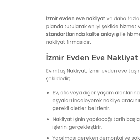
İzmir evden eve nakliyat
ve daha fazl
planda tutularak en iyi şekilde hizme
standartlarında kalite anlayış
ı ile hiz
nakliyat firmasıdır.
İzmir Evden Eve Nakliyat
Evimtaş Nakliyat, İzmir evden eve taşı
şekildedir;
Ev, ofis veya diğer yaşam alanlarına
eşyaları inceleyerek nakliye aracını
gerekli aletler belirlenir.
Nakliyat işinin yapılacağı tarih ba
işlerini gerçekleştirir.
Yapılması gereken demontaj ve sökme