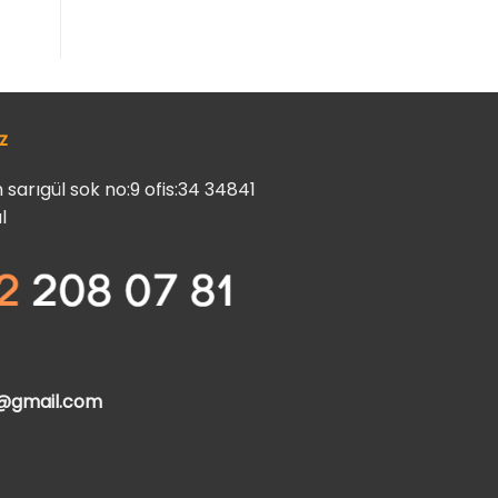
z
arıgül sok no:9 ofis:34 34841
l
t@gmail.com