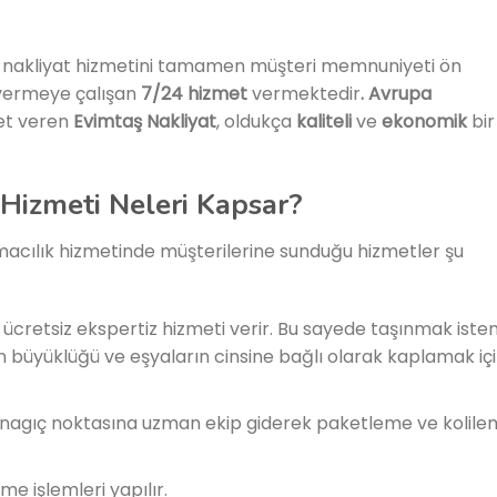
a nakliyat hizmetini tamamen müşteri memnuniyeti ön
t vermeye çalışan
7/24 hizmet
vermektedir
. Avrupa
met veren
Evimtaş Nakliyat
, oldukça
kaliteli
ve
ekonomik
bir
 Hizmeti Neleri Kapsar?
macılık hizmetinde müşterilerine sunduğu hizmetler şu
 ücretsiz ekspertiz hizmeti verir. Bu sayede taşınmak iste
n büyüklüğü ve eşyaların cinsine bağlı olarak kaplamak iç
şlanagıç noktasına uzman ekip giderek paketleme ve kolil
 işlemleri yapılır.