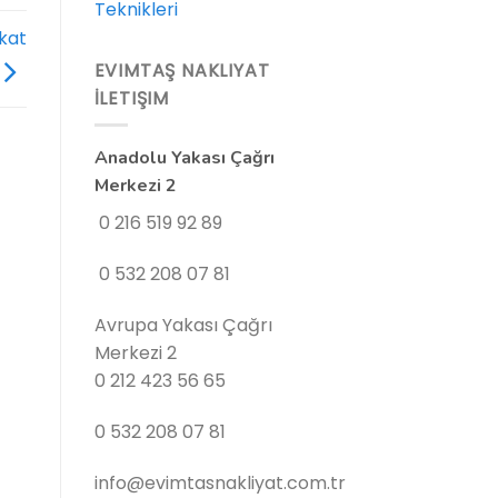
Teknikleri
kat
EVIMTAŞ NAKLIYAT
İLETIŞIM
Anadolu Yakası Çağrı
Merkezi 2
0 216 519 92 89
0 532 208 07 81
Avrupa Yakası Çağrı
Merkezi 2
0 212 423 56 65
0 532 208 07 81
info@evimtasnakliyat.com.tr