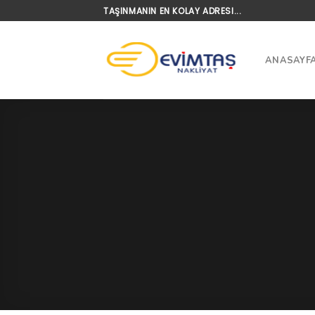
Skip
TAŞINMANIN EN KOLAY ADRESI...
to
content
ANASAYF