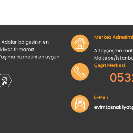
Merkez Adresimi
te Adalar bölgesinin en
akliyat firmamız
Altayçeşme mah s
 Taşıma hizmetini en uygun
Maltepe/İstanbu
Çağrı Merkezi
E-Mail
evimtasnakliya