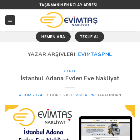
Skip
TAŞINMANIN EN KOLAY ADRESI...
to
content
HEMEN ARA
TEKLIF AL
YAZAR ARŞIVLERI:
EVIMTASPNL
GENEL
İstanbul Adana Evden Eve Nakliyat
4 EKIM 2024
’' TE GÖNDERILDI
EVIMTASPNL
TARAFINDAN